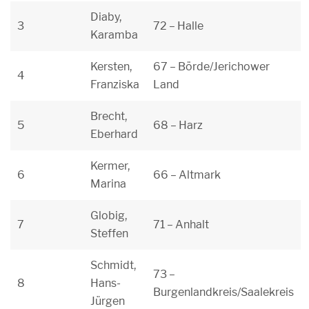
Diaby,
3
72 – Halle
Karamba
Kersten,
67 – Börde/Jerichower
4
Franziska
Land
Brecht,
5
68 – Harz
Eberhard
Kermer,
6
66 – Altmark
Marina
Globig,
7
71 – Anhalt
Steffen
Schmidt,
73 –
8
Hans-
Burgenlandkreis/Saalekreis
Jürgen