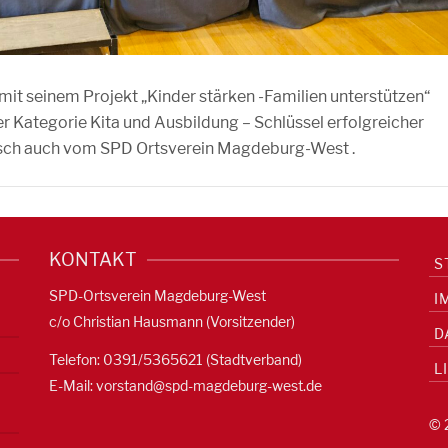
mit seinem Projekt „Kinder stärken -Familien unterstützen“
er Kategorie Kita und Ausbildung – Schlüssel erfolgreicher
sch auch vom SPD Ortsverein Magdeburg-West .
KONTAKT
S
SPD-Ortsverein Magdeburg-West
I
c/o Christian Hausmann (Vorsitzender)
D
Telefon: 0391/5365621 (Stadtverband)
L
E-Mail:
vorstand@spd-magdeburg-west.de
© 