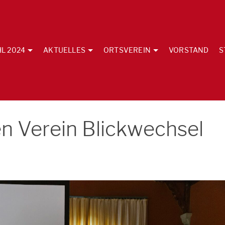
L 2024
AKTUELLES
ORTSVEREIN
VORSTAND
S
den Verein Blickwechsel