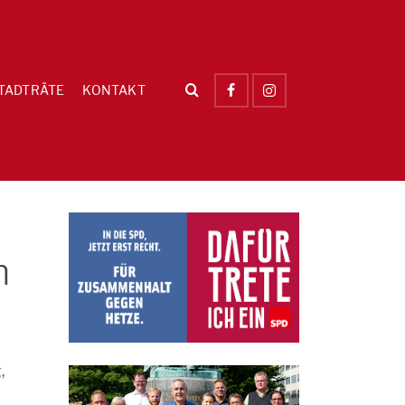
TADTRÄTE
KONTAKT
h
,