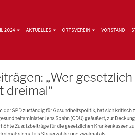
L 2024
AKTUELLES
ORTSVEREIN
VORSTAND
S
iträgen: „Wer gesetzlich
lt dreimal“
m der SPD zuständig für Gesundheitspolitik, hat sich kritisch 
esundheitsminister Jens Spahn (CDU) geäußert, zur Deckung
öhte Zusatzbeiträge für die gesetzlichen Krankenkassen zu
 dreimal: einmal als Steuerzahler und zweimal als