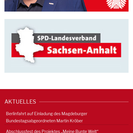
AKTUELLES
Berlinfahrt auf Einladung des Magdeburger
Bundestagsabgeordneten Martin Kröber
Abschlussfest des Projektes „Meine Bunte Welt“