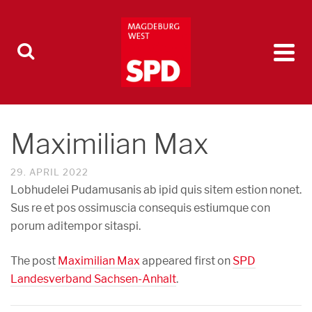
Maximilian Max
29. APRIL 2022
Lobhudelei Pudamusanis ab ipid quis sitem estion nonet.
Sus re et pos ossimuscia consequis estiumque con
porum aditempor sitaspi.
The post
Maximilian Max
appeared first on
SPD
Landesverband Sachsen-Anhalt
.