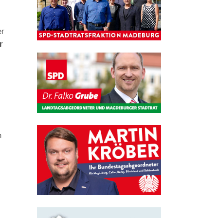
er
r
n