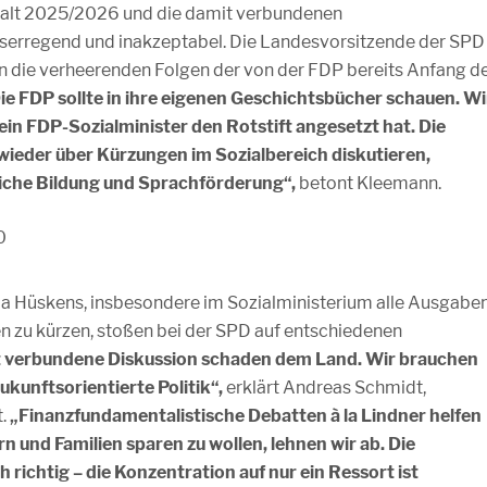
halt 2025/2026 und die damit verbundenen
serregend und inakzeptabel. Die Landesvorsitzende der SPD
an die verheerenden Folgen der von der FDP bereits Anfang d
ie FDP sollte in ihre eigenen Geschichtsbücher schauen. Wi
ein FDP-Sozialminister den Rotstift angesetzt hat. Die
 wieder über Kürzungen im Sozialbereich diskutieren,
dliche Bildung und Sprachförderung“,
betont Kleemann.
ia Hüskens, insbesondere im Sozialministerium alle Ausgabe
en zu kürzen, stoßen bei der SPD auf entschiedenen
t verbundene Diskussion schaden dem Land. Wir brauchen
ukunftsorientierte Politik“,
erklärt Andreas Schmidt,
t.
„Finanzfundamentalistische Debatten à la Lindner helfen
n und Familien sparen zu wollen, lehnen wir ab. Die
richtig – die Konzentration auf nur ein Ressort ist