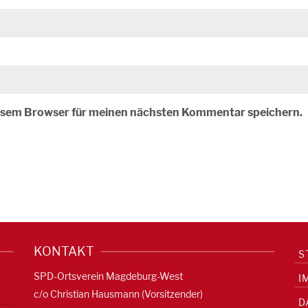
iesem Browser für meinen nächsten Kommentar speichern.
KONTAKT
S
SPD-Ortsverein Magdeburg-West
I
c/o Christian Hausmann (Vorsitzender)
D